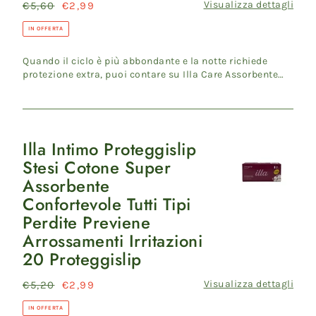
Visualizza dettagli
Prezzo
€5,60
Prezzo
€2,99
Tutti
di
scontato
Tipi
IN OFFERTA
listino
Perdite
Quando il ciclo è più abbondante e la notte richiede
Previene
protezione extra, puoi contare su Illa Care Assorbente
Arrossamenti
Extra Not...
12
Assorbenti
Ali
Illa Intimo Proteggislip
Illa
Stesi Cotone Super
Intimo
Assorbente
Proteggislip
Confortevole Tutti Tipi
Stesi
Perdite Previene
Cotone
Arrossamenti Irritazioni
Super
20 Proteggislip
Assorbente
Confortevole
Visualizza dettagli
Prezzo
€5,20
Prezzo
€2,99
Tutti
di
scontato
Tipi
IN OFFERTA