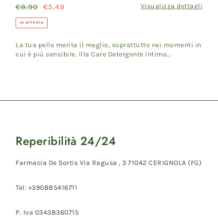
Visualizza dettagli
Prezzo
€8,90
Prezzo
€5,49
3.5
di
scontato
Protegge
IN OFFERTA
listino
Pelle
La tua pelle merita il meglio, soprattutto nei momenti in
Previene
cui è più sensibile. Illa Care Detergente Intimo
Odori
Antibatter...
Pelli
Sensibili
500
ml
Reperibilità 24/24
Farmacia De Sortis Via Ragusa , 3 71042 CERIGNOLA (FG)
Tel: +390885416711
P. Iva 03438360715