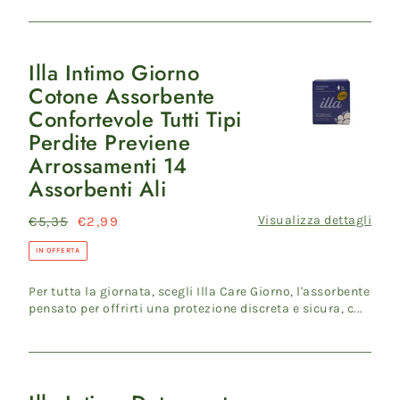
Assorbenti
Ali
Illa Intimo Giorno
Illa
Cotone Assorbente
Intimo
Confortevole Tutti Tipi
Giorno
Perdite Previene
Cotone
Arrossamenti 14
Assorbente
Assorbenti Ali
Confortevole
Tutti
Visualizza dettagli
Prezzo
€5,35
Prezzo
€2,99
Tipi
di
scontato
Perdite
IN OFFERTA
listino
Previene
Per tutta la giornata, scegli Illa Care Giorno, l'assorbente
Arrossamenti
pensato per offrirti una protezione discreta e sicura, c...
14
Assorbenti
Ali