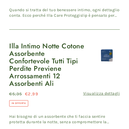
listino
Perdite
Quando si tratta del tuo benessere intimo, ogni dettaglio
Previene
conta. Ecco perché Illa Care Proteggislip è pensato per
Arrossamenti
acc...
Irritazioni
20
Proteggislip
Illa Intimo Notte Cotone
Illa
Assorbente
Intimo
Confortevole Tutti Tipi
Notte
Perdite Previene
Cotone
Arrossamenti 12
Assorbente
Assorbenti Ali
Confortevole
Tutti
Visualizza dettagli
Prezzo
€5,35
Prezzo
€2,99
Tipi
di
scontato
Perdite
IN OFFERTA
listino
Previene
Hai bisogno di un assorbente che ti faccia sentire
Arrossamenti
protetta durante la notte, senza compromettere la
12
delicatezza dell...