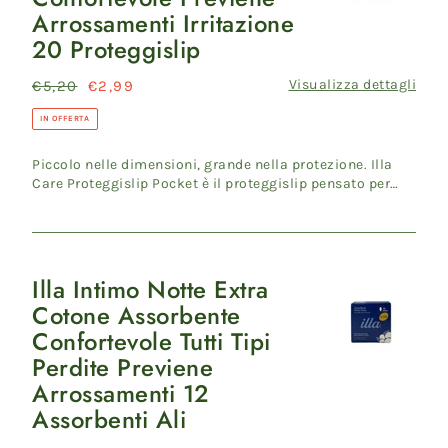
Arrossamenti Irritazione
Proteggislip
20 Proteggislip
Pocket
Confortevole
Visualizza dettagli
Prezzo
€5,20
Prezzo
€2,99
Previene
di
scontato
Arrossamenti
IN OFFERTA
listino
Irritazione
Piccolo nelle dimensioni, grande nella protezione. Illa
20
Care Proteggislip Pocket è il proteggislip pensato per
Proteggislip
accomp...
Illa Intimo Notte Extra
Illa
Cotone Assorbente
Intimo
Confortevole Tutti Tipi
Notte
Perdite Previene
Extra
Arrossamenti 12
Cotone
Assorbenti Ali
Assorbente
Confortevole