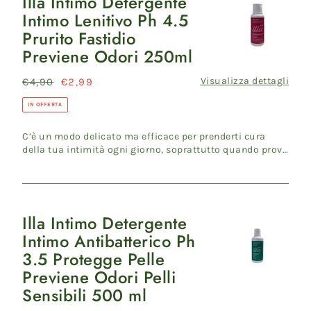
Illa Intimo Detergente
Illa
Intimo Lenitivo Ph 4.5
Intimo
Prurito Fastidio
Detergente
Previene Odori 250ml
Intimo
Lenitivo
Visualizza dettagli
Prezzo
€4,90
Prezzo
€2,99
Ph
di
scontato
4.5
IN OFFERTA
listino
Prurito
C’è un modo delicato ma efficace per prenderti cura
Fastidio
della tua intimità ogni giorno, soprattutto quando provi
Previene
fastidi ...
Odori
250ml
Illa Intimo Detergente
Illa
Intimo Antibatterico Ph
Intimo
3.5 Protegge Pelle
Detergente
Previene Odori Pelli
Intimo
Sensibili 500 ml
Antibatterico
Ph