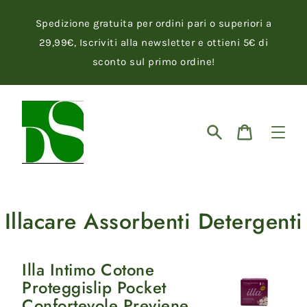
Vai
direttamente
Spedizione gratuita per ordini pari o superiori a
ai
contenuti
29,99€, Iscriviti alla newsletter e ottieni 5€ di
sconto sul primo ordine!
Cerca
Carrello
Illacare Assorbenti Detergenti
Illa Intimo Cotone
Illa
Proteggislip Pocket
Intimo
Confortevole Previene
Cotone