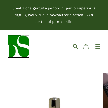
Vai
direttamente
Spedizione gratuita per ordini pari o superiori a
ai
contenuti
29,99€, Iscriviti alla newsletter e ottieni 5€ di
sconto sul primo ordine!
Cerca
Carrello