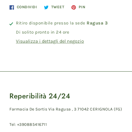
Condividi
Twitta
Pinna
CONDIVIDI
TWEET
PIN
su
su
su
Facebook
Twitter
Pinterest
Ritiro disponibile presso la sede
Ragusa 3
Di solito pronto in 24 ore
Visualizza i dettagli del negozio
Reperibilità 24/24
Farmacia De Sortis Via Ragusa , 3 71042 CERIGNOLA (FG)
Tel: +390885416711