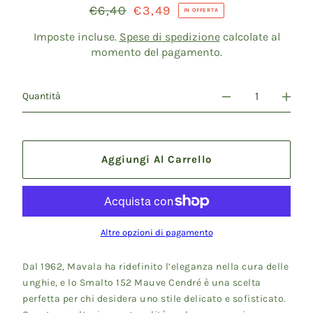
Prezzo
€6,40
Prezzo
€3,49
IN OFFERTA
di
scontato
listino
Imposte incluse.
Spese di spedizione
calcolate al
momento del pagamento.
Quantità
Aggiungi Al Carrello
Altre opzioni di pagamento
Dal 1962, Mavala ha ridefinito l’eleganza nella cura delle
unghie, e lo Smalto 152 Mauve Cendré è una scelta
perfetta per chi desidera uno stile delicato e sofisticato.