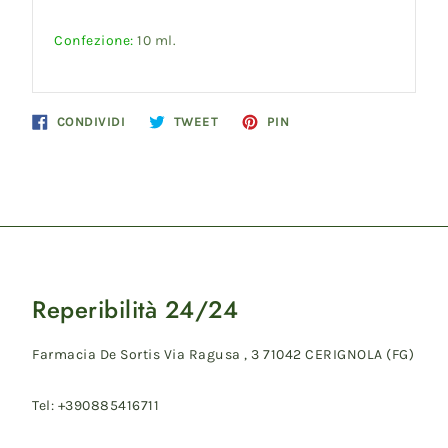
Confezione:
10 ml.
Condividi
Twitta
Pinna
CONDIVIDI
TWEET
PIN
su
su
su
Facebook
Twitter
Pinterest
Reperibilità 24/24
Farmacia De Sortis Via Ragusa , 3 71042 CERIGNOLA (FG)
Tel: +390885416711