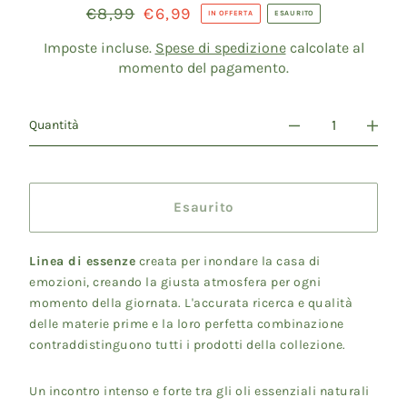
Prezzo
€8,99
Prezzo
€6,99
IN OFFERTA
ESAURITO
di
scontato
listino
Imposte incluse.
Spese di spedizione
calcolate al
momento del pagamento.
Quantità
Esaurito
Linea di essenze
creata per inondare la casa di
emozioni, creando la giusta atmosfera per ogni
momento della giornata. L'accurata ricerca e qualità
delle materie prime e la loro perfetta combinazione
contraddistinguono tutti i prodotti della collezione.
Un incontro intenso e forte tra gli oli essenziali naturali