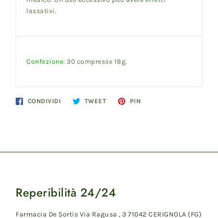
lassativi.
Confezione:
30 compresse 18g.
Condividi
Twitta
Pinna
CONDIVIDI
TWEET
PIN
su
su
su
Facebook
Twitter
Pinterest
Reperibilità 24/24
Farmacia De Sortis Via Ragusa , 3 71042 CERIGNOLA (FG)