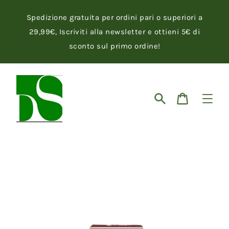
Vai
direttamente
Spedizione gratuita per ordini pari o superiori a
ai
contenuti
29,99€, Iscriviti alla newsletter e ottieni 5€ di
sconto sul primo ordine!
Cerca
Carrello