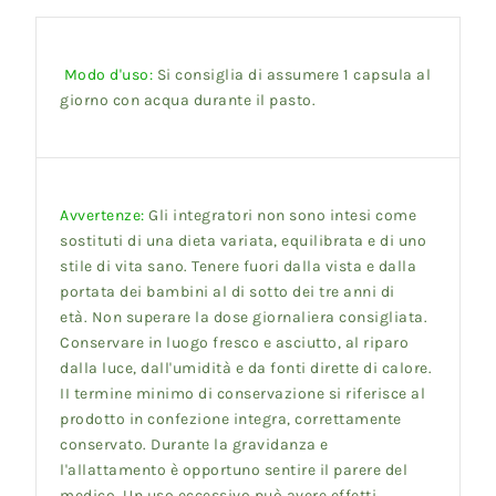
Modo d'uso:
Si consiglia di assumere 1 capsula al
giorno con acqua durante il pasto.
Avvertenze:
G
li integratori non sono intesi come
sostituti di una dieta variata, equilibrata e di uno
stile di vita sano. Tenere fuori dalla vista e dalla
portata dei bambini al di sotto dei tre anni di
età.
Non superare la dose giornaliera consigliata.
Conservare in luogo fresco e asciutto, al riparo
dalla luce, dall'umidità e da fonti dirette di calore.
II termine minimo di conservazione si riferisce al
prodotto in confezione integra, correttamente
conservato. Durante la gravidanza e
l'allattamento
è opportuno sentire il parere del
medico. Un uso eccessivo può avere effetti