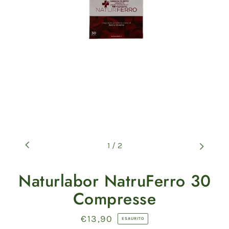
1
/
2
Naturlabor NatruFerro 30
Compresse
€13,90
Prezzo
ESAURITO
di