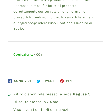
utilizzo La durata del periodo di post-apertura.
Espressa in mesi è riferita al prodotto
correttamente conservato e nelle normali e
prevedibili condizioni d'uso. In caso di fenomeni
allergici sospendere l'uso. Contiene: Fluoruro di
Sodio.
Confezione:
400 ml.
Condividi
Twitta
Pinna
CONDIVIDI
TWEET
PIN
su
su
su
Facebook
Twitter
Pinterest
Ritiro disponibile presso la sede
Ragusa 3
Di solito pronto in 24 ore
Visualizza i dettagli del negozio