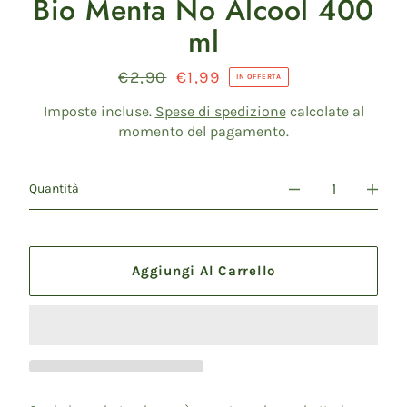
Bio Menta No Alcool 400
ml
Prezzo
€2,90
Prezzo
€1,99
IN OFFERTA
di
scontato
listino
Imposte incluse.
Spese di spedizione
calcolate al
momento del pagamento.
Quantità
Aggiungi Al Carrello