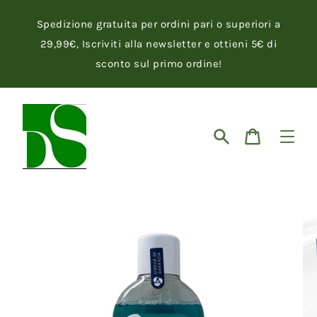
Vai
direttamente
Spedizione gratuita per ordini pari o superiori a
ai
contenuti
29,99€, Iscriviti alla newsletter e ottieni 5€ di
sconto sul primo ordine!
Cerca
Carrello