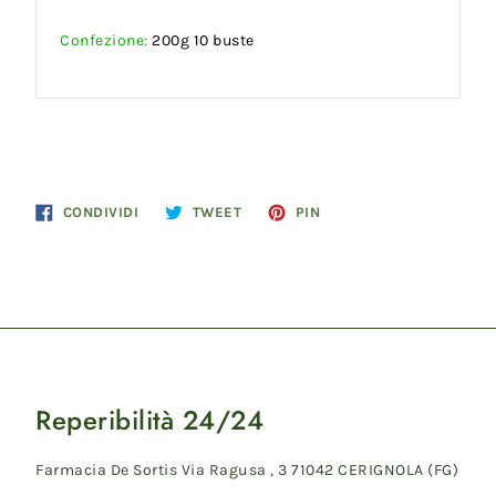
Confezione:
200g 10 buste
Condividi
Twitta
Pinna
CONDIVIDI
TWEET
PIN
su
su
su
Facebook
Twitter
Pinterest
Reperibilità 24/24
Farmacia De Sortis Via Ragusa , 3 71042 CERIGNOLA (FG)