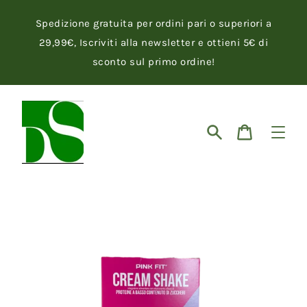
Vai
direttamente
Spedizione gratuita per ordini pari o superiori a
ai
contenuti
29,99€, Iscriviti alla newsletter e ottieni 5€ di
sconto sul primo ordine!
Cerca
Carrello