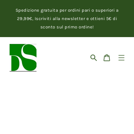
Vai
direttamente
Spedizione gratuita per ordini pari o superiori a
ai
contenuti
29,99€, Iscriviti alla newsletter e ottieni 5€ di
sconto sul primo ordine!
Cerca
Carrello