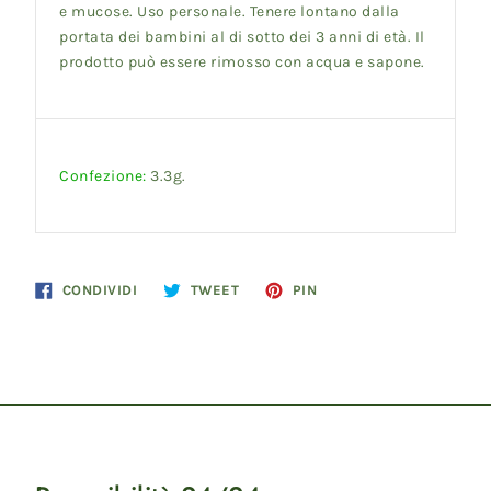
e mucose. Uso personale. Tenere lontano dalla
portata dei bambini al di sotto dei 3 anni di età. Il
prodotto può essere rimosso con acqua e sapone.
Confezione:
3.3g.
Condividi
Twitta
Pinna
CONDIVIDI
TWEET
PIN
su
su
su
Facebook
Twitter
Pinterest