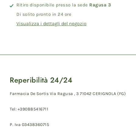
Facebook
Twitter
Pinterest
Ritiro disponibile presso la sede
Ragusa 3
Di solito pronto in 24 ore
Visualizza i dettagli del negozio
Reperibilità 24/24
Farmacia De Sortis Via Ragusa , 3 71042 CERIGNOLA (FG)
Tel: +390885416711
P. Iva 03438360715