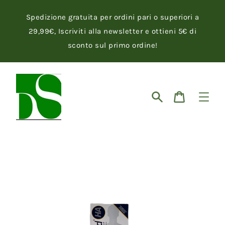
Vai
direttamente
Spedizione gratuita per ordini pari o superiori a
ai
contenuti
29,99€, Iscriviti alla newsletter e ottieni 5€ di
sconto sul primo ordine!
Cerca
Carrello