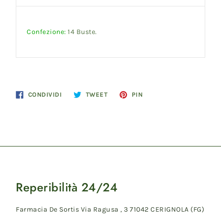
Confezione:
14 Buste.
Condividi
Twitta
Pinna
CONDIVIDI
TWEET
PIN
su
su
su
Facebook
Twitter
Pinterest
Reperibilità 24/24
Farmacia De Sortis Via Ragusa , 3 71042 CERIGNOLA (FG)