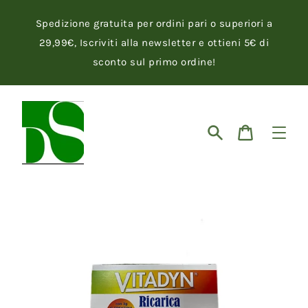
Vai
direttamente
Spedizione gratuita per ordini pari o superiori a
ai
contenuti
29,99€, Iscriviti alla newsletter e ottieni 5€ di
sconto sul primo ordine!
Cerca
Carrello